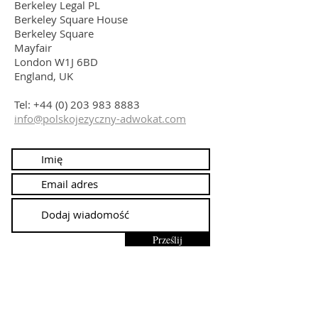
Berkeley Legal PL
Berkeley Square House
Berkeley Square
Mayfair
London W1J 6BD
England, UK
Tel:
+44 (0) 203 983 8883
info@polskojezyczny-adwokat.com
Prześlij